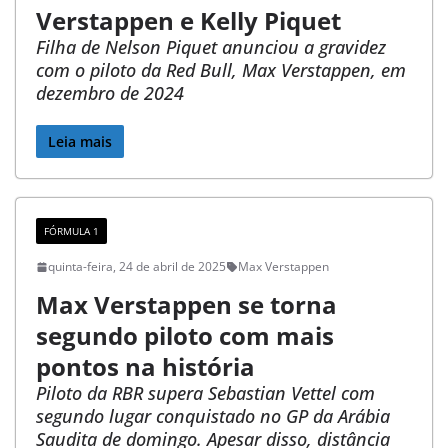
Verstappen e Kelly Piquet
a
Filha de Nelson Piquet anunciou a gravidez
o
com o piloto da Red Bull, Max Verstappen, em
dezembro de 2024
m
u
Leia mais
n
d
FÓRMULA 1
o
quinta-feira, 24 de abril de 2025
Max Verstappen
d
Max Verstappen se torna
e
segundo piloto com mais
s
pontos na história
d
Piloto da RBR supera Sebastian Vettel com
segundo lugar conquistado no GP da Arábia
e
Saudita de domingo. Apesar disso, distância