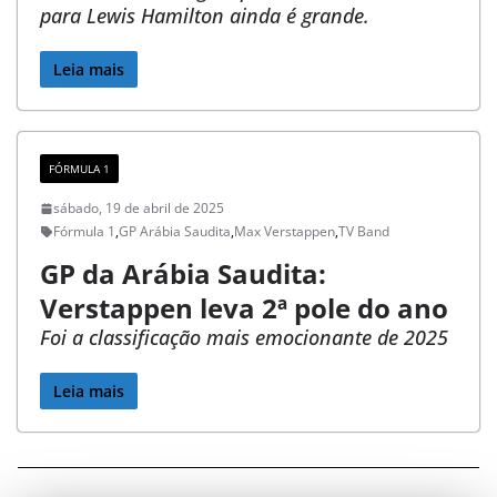
2
para Lewis Hamilton ainda é grande.
0
Leia mais
1
0
FÓRMULA 1
sábado, 19 de abril de 2025
Fórmula 1
,
GP Arábia Saudita
,
Max Verstappen
,
TV Band
GP da Arábia Saudita:
Verstappen leva 2ª pole do ano
Foi a classificação mais emocionante de 2025
Leia mais