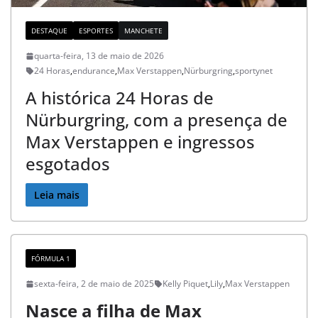
v
o
DESTAQUE
ESPORTES
MANCHETE
c
quarta-feira, 13 de maio de 2026
24 Horas
,
endurance
,
Max Verstappen
,
Nürburgring
,
sportynet
ê
A histórica 24 Horas de
a
Nürburgring, com a presença de
o
Max Verstappen e ingressos
B
esgotados
r
Leia mais
a
s
i
FÓRMULA 1
sexta-feira, 2 de maio de 2025
Kelly Piquet
,
Lily
,
Max Verstappen
l
Nasce a filha de Max
e