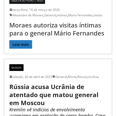
GAZETA DO POVO | FEED
v
terça-feira, 10 de março de 2026
o
Alexandre de Moraes
,
General
,
intimas
,
Mario Fernandes
,
visitas
c
Moraes autoriza visitas íntimas
ê
para o general Mário Fernandes
a
Leia mais
o
B
r
MUNDO
a
sábado, 26 de abril de 2025
General
,
Morte
,
Rússia
,
Ucrânia
Rússia acusa Ucrânia de
s
atentado que matou general
i
em Moscou
l
Kremlin vê indícios de envolvimento
e
ucraniano em explosão de carro-bomba. Caso