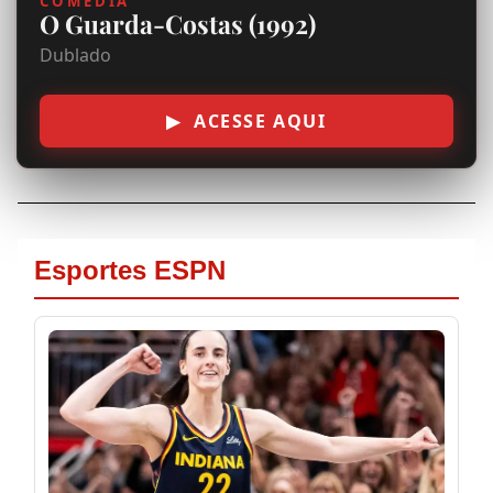
COMÉDIA
2
O Guarda-Costas (1992)
0
Dublado
1
▶ ACESSE AQUI
0