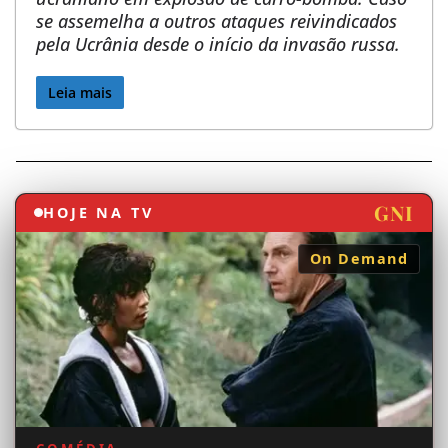
se assemelha a outros ataques reivindicados
a
pela Ucrânia desde o início da invasão russa.
o
Leia mais
m
u
n
d
GNI
HOJE NA TV
o
On Demand
d
e
s
d
e