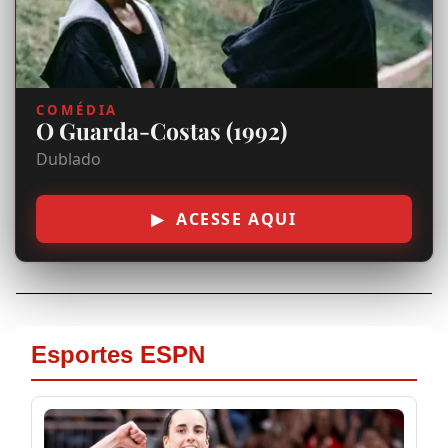
a
o
m
COMÉDIA
O Guarda-Costas (1992)
u
Dublado
n
d
▶ ACESSE AQUI
o
d
e
s
d
e