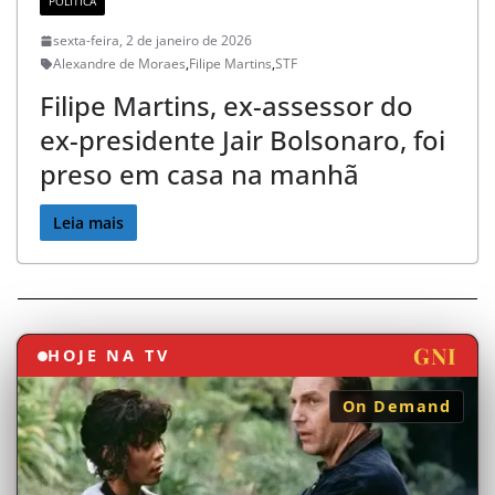
POLÍTICA
v
sexta-feira, 2 de janeiro de 2026
o
Alexandre de Moraes
,
Filipe Martins
,
STF
c
Filipe Martins, ex-assessor do
ê
ex-presidente Jair Bolsonaro, foi
a
preso em casa na manhã
o
Leia mais
B
r
a
GNI
HOJE NA TV
s
i
On Demand
l
e