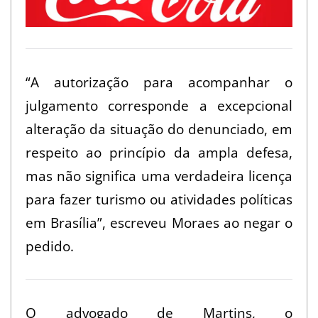
a
o
m
“A autorização para acompanhar o
u
julgamento corresponde a excepcional
n
alteração da situação do denunciado, em
d
respeito ao princípio da ampla defesa,
o
mas não significa uma verdadeira licença
para fazer turismo ou atividades políticas
d
em Brasília”, escreveu Moraes ao negar o
e
pedido.
s
d
e
O advogado de Martins, o