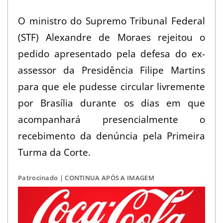
v
O ministro do Supremo Tribunal Federal
o
(STF) Alexandre de Moraes rejeitou o
c
pedido apresentado pela defesa do ex-
ê
assessor da Presidência Filipe Martins
a
para que ele pudesse circular livremente
o
por Brasília durante os dias em que
B
acompanhará presencialmente o
r
recebimento da denúncia pela Primeira
a
Turma da Corte.
s
Patrocinado | CONTINUA APÓS A IMAGEM
i
l
e