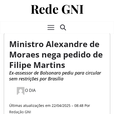
Pular
para
o
C
conteúdo
o
Ministro Alexandre de
n
Moraes nega pedido de
e
c
Filipe Martins
t
Ex-assessor de Bolsonaro pediu para circular
sem restrições por Brasília
a
n
O DIA
d
Últimas atualizações em 22/04/2025 – 08:48 Por
o
Redação GNI