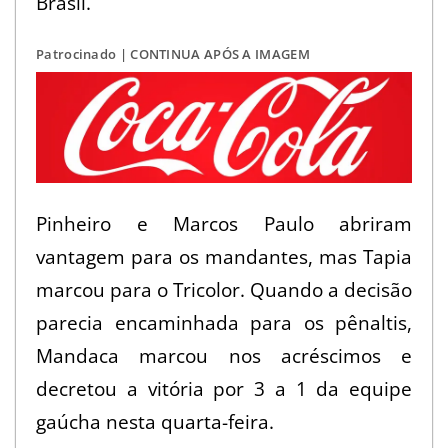
Brasil.
a
Patrocinado | CONTINUA APÓS A IMAGEM
o
m
u
n
d
Pinheiro e Marcos Paulo abriram
o
vantagem para os mandantes, mas Tapia
d
marcou para o Tricolor. Quando a decisão
e
parecia encaminhada para os pênaltis,
s
Mandaca marcou nos acréscimos e
decretou a vitória por 3 a 1 da equipe
d
gaúcha nesta quarta-feira.
e