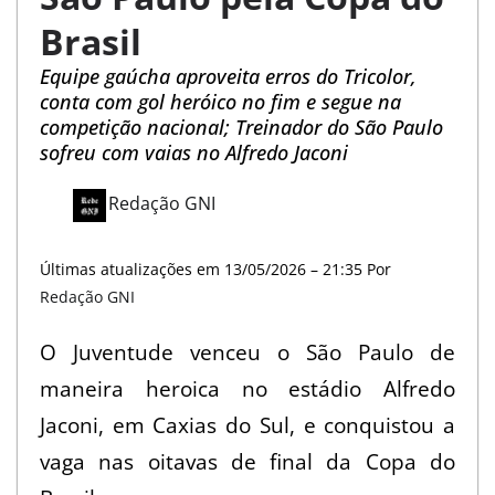
v
Brasil
o
Equipe gaúcha aproveita erros do Tricolor,
c
conta com gol heróico no fim e segue na
competição nacional; Treinador do São Paulo
ê
sofreu com vaias no Alfredo Jaconi
a
Redação GNI
o
B
Últimas atualizações em 13/05/2026 – 21:35 Por
r
Redação GNI
a
O Juventude venceu o São Paulo de
s
maneira heroica no estádio Alfredo
i
Jaconi, em Caxias do Sul, e conquistou a
l
vaga nas oitavas de final da Copa do
e