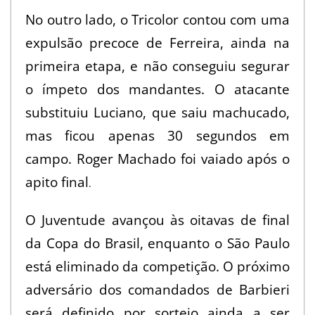
2
No outro lado, o Tricolor contou com uma
0
expulsão precoce de Ferreira, ainda na
1
primeira etapa, e não conseguiu segurar
0
o ímpeto dos mandantes. O atacante
substituiu Luciano, que saiu machucado,
mas ficou apenas 30 segundos em
campo. Roger Machado foi vaiado após o
apito final
.
O Juventude avançou às oitavas de final
da Copa do Brasil, enquanto o São Paulo
está eliminado da competição. O próximo
adversário dos comandados de Barbieri
será definido por sorteio ainda a ser